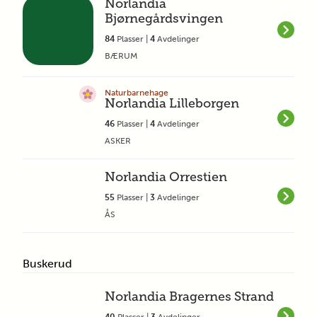
Norlandia
Bjørnegårdsvingen
84
Plasser |
4
Avdelinger
BÆRUM
Naturbarnehage
Norlandia Lilleborgen
46
Plasser |
4
Avdelinger
ASKER
Norlandia Orrestien
55
Plasser |
3
Avdelinger
ÅS
Buskerud
Norlandia Bragernes Strand