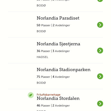
BODØ
Norlandia Paradiset
50
Plasser |
2
Avdelinger
BODØ
Norlandia Sjøstjerna
36
Plasser |
3
Avdelinger
HADSEL
Norlandia Stadionparken
75
Plasser |
4
Avdelinger
BODØ
Friluftsbarnehage
Norlandia Stordalen
46
Plasser |
2
Avdelinger