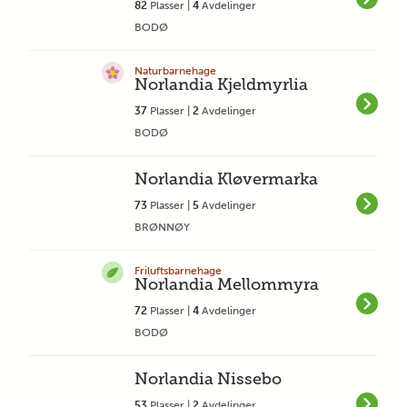
82
Plasser |
4
Avdelinger
BODØ
Naturbarnehage
Norlandia Kjeldmyrlia
37
Plasser |
2
Avdelinger
BODØ
Norlandia Kløvermarka
73
Plasser |
5
Avdelinger
BRØNNØY
Friluftsbarnehage
Norlandia Mellommyra
72
Plasser |
4
Avdelinger
BODØ
Norlandia Nissebo
53
Plasser |
2
Avdelinger